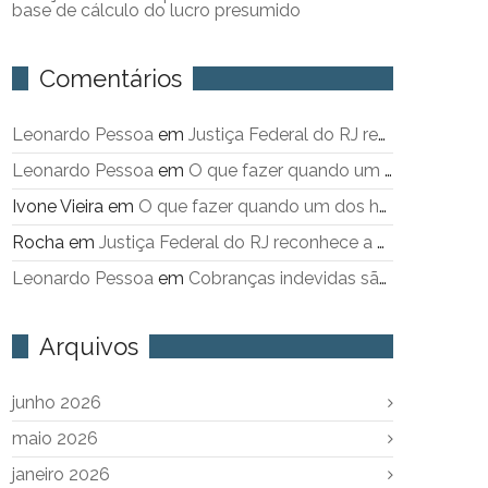
base de cálculo do lucro presumido
Comentários
Leonardo Pessoa
em
Justiça Federal do RJ reconhece a Prescrição Intercorrente
Leonardo Pessoa
em
O que fazer quando um dos herdeiros não sai do imóvel objeto de inventário
Ivone Vieira
em
O que fazer quando um dos herdeiros não sai do imóvel objeto de inventário
Rocha
em
Justiça Federal do RJ reconhece a Prescrição Intercorrente
Leonardo Pessoa
em
Cobranças indevidas são as maiores queixas contra a Cedae
Arquivos
junho 2026
maio 2026
janeiro 2026