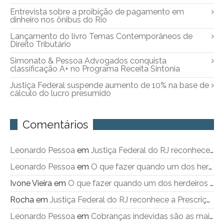
Entrevista sobre a proibição de pagamento em
dinheiro nos ônibus do Rio
Lançamento do livro Temas Contemporâneos de
Direito Tributário
Simonato & Pessoa Advogados conquista
classificação A+ no Programa Receita Sintonia
Justiça Federal suspende aumento de 10% na base de
cálculo do lucro presumido
Comentários
Leonardo Pessoa
em
Justiça Federal do RJ reconhece a Prescrição Intercorrente
Leonardo Pessoa
em
O que fazer quando um dos herdeiros não sai do imóvel objeto de inventário
Ivone Vieira
em
O que fazer quando um dos herdeiros não sai do imóvel objeto de inventário
Rocha
em
Justiça Federal do RJ reconhece a Prescrição Intercorrente
Leonardo Pessoa
em
Cobranças indevidas são as maiores queixas contra a Cedae