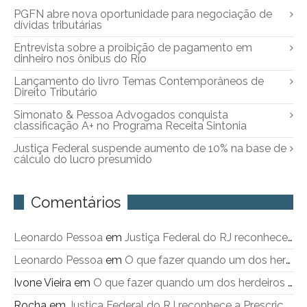
PGFN abre nova oportunidade para negociação de
dívidas tributárias
Entrevista sobre a proibição de pagamento em
dinheiro nos ônibus do Rio
Lançamento do livro Temas Contemporâneos de
Direito Tributário
Simonato & Pessoa Advogados conquista
classificação A+ no Programa Receita Sintonia
Justiça Federal suspende aumento de 10% na base de
cálculo do lucro presumido
Comentários
Leonardo Pessoa
em
Justiça Federal do RJ reconhece a Prescrição Intercorrente
Leonardo Pessoa
em
O que fazer quando um dos herdeiros não sai do imóvel objeto de inventário
Ivone Vieira
em
O que fazer quando um dos herdeiros não sai do imóvel objeto de inventário
Rocha
em
Justiça Federal do RJ reconhece a Prescrição Intercorrente